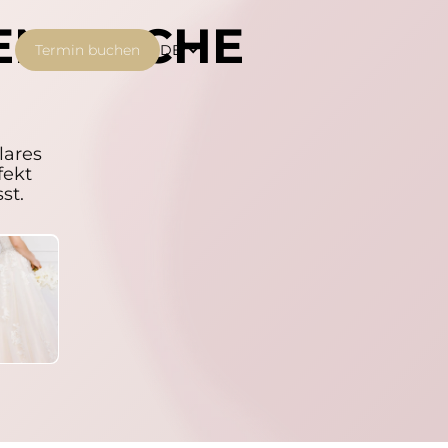
NENDLICHE
Termin buchen
DE
lares
fekt
st.