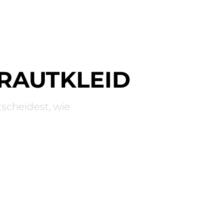
BRAUTKLEID
tscheidest, wie
P
MAKE UP
SKIRTS