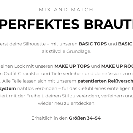
MIX AND MATCH
 PERFEKTES BRAUT
erst deine Silhouette – mit unseren
BASIC TOPS
und
BASIC
als stilvolle Grundlage.
deinen Look mit unseren
MAKE UP TOPS
und
MAKE UP RÖ
 Outfit Charakter und Tiefe verleihen und deine Vision zu
 Alle Teile lassen sich mit unserem
patentierten Reißversch
system
nahtlos verbinden – für das Gefühl eines einteiligen 
ert mit der Freiheit, deinen Stil zu verändern, verfeinern u
wieder neu zu entdecken.
Erhältlich in den
Größen 34–54
.