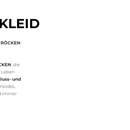
KLEID
 RÖCKEN
CKEN
, die
m Leben
luss- und
Kleides,
nd immer