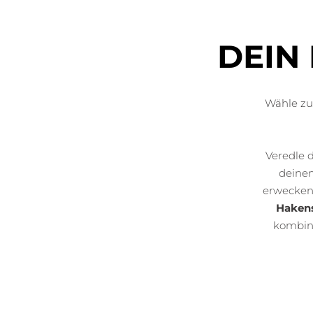
DEIN
Wähle zu
Veredle 
deinem
erwecken.
Haken
kombini