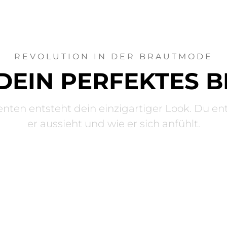
REVOLUTION IN DER BRAUTMODE
DEIN PERFEKTES 
nten entsteht dein einzigartiger Look. Du en
er aussieht und wie er sich anfühlt.
BASIC
MAKE U
SKIRTS
TOPS