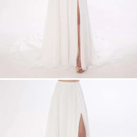
Details:
A-Linien Brautrock aus fließendem Chiffon
Frontschlitz
für moderne Eleganz &
Bewegungsfreiheit
Lange Schleppe
für einen edlen Auftritt
Integrierter Basic Rock für optimalen
Komfort
Farbe:
Ivory
Stoffe:
Chiffon, Stretch Lining
Größen:
34–48
Produktart:
Basic – Rock
Hinweis:
Kein Versand – erhältlich
ausschließlich mit
Anprobe in unseren Filialen
.
Brautmode Düsseldorf | Chiffon Brautrock
mit Schlitz | A-Linien Hochzeitsrock |