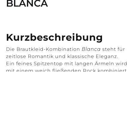
BLANCA
Kurzbeschreibung
Die Brautkleid-Kombination
Blanca
steht für
zeitlose Romantik und klassische Eleganz.
Ein feines Spitzentop mit langen Ärmeln wird
mit einem weich fließenden Rock kombiniert,
der durch sanfte Transparenz eine feminine,
bewegte Silhouette entstehen lässt.
Read More
Blanca richtet sich an Bräute, die einen
eleganten, romantischen Look mit
natürlicher Leichtigkeit suchen. Das Mix-&-
Match-Konzept ermöglicht dezente
BLANCA
WHAT'S INCLUDED IN
Variationen bei einem harmonischen
Jedes Teil deines Kleides kann jederzeit
Gesamtbild.