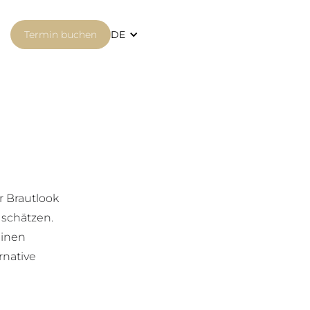
Termin buchen
DE
r Brautlook
 schätzen.
ninen
rnative