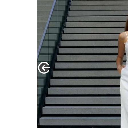
n
fit | Mix &