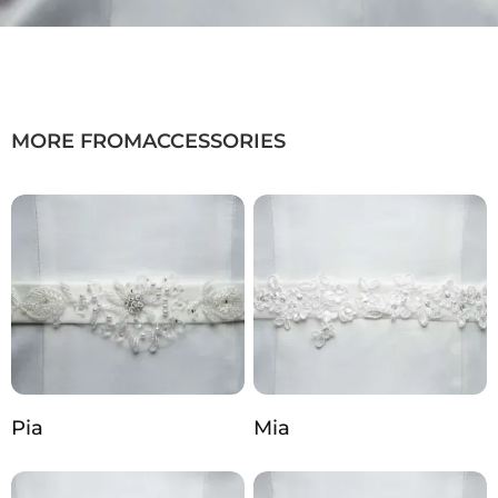
Brautgürtel mit aufwendiger
Glasperlenstickerei
Edler, glamouröser Glanz
Verleiht dem Brautlook Eleganz
Leichter Tüll für angenehmen
MORE FROM
ACCESSORIES
Tragekomfort
Ideal für moderne, klassische und
glamouröse Brautmode
Glamouröser Brautgürtel Jill mit Glasperlen |
Brautaccessoire | Düsseldorf
Pia
Mia