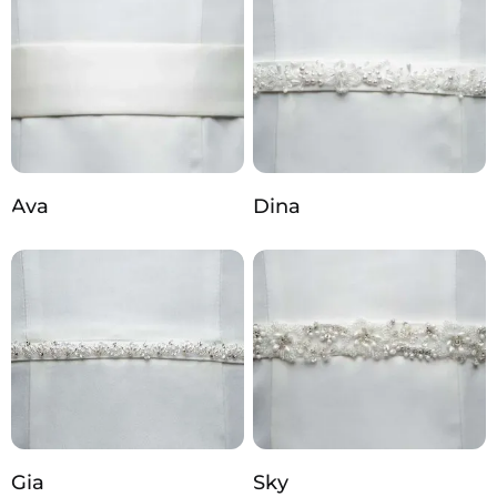
Ava
Dina
Gia
Sky