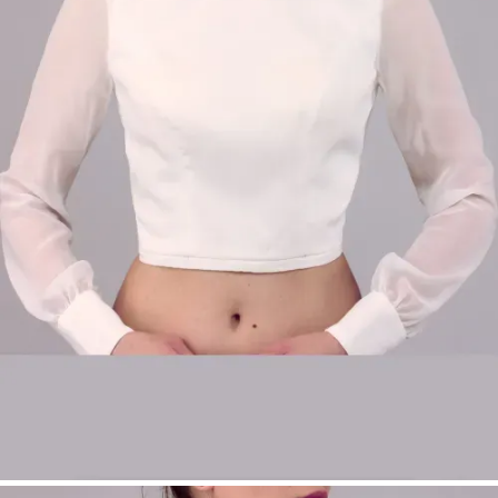
Eleganter hochgeschlossener Ausschnitt
Femininer tiefer Rückenausschnitt
Lange Ärmel aus leicht transparentem
Chiffon
Zeitloses, minimalistisches Design
Farbe: Ivory
Größen: 34–54
Ideal für Mix-&-Match Bridalwear
Produktart:
Basic – Top
Bridal Fashion Düsseldorf | Minimalistisches
Braut Top | Chiffon Brautoberteil | Modular
Bridalwear