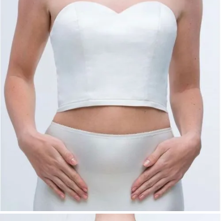
Schlichtes
Basic-Corsagen-Top
mit stabiler
Form
Optimaler Halt durch feste Verarbeitung
Klassischer
Herzausschnitt
Tiefer Rückenausschnitt
für eine
moderne Silhouette
Stoffvarianten:
Stretch Lining:
Champagne, Ivory,
Taupe
Pongee:
Champagne, Ivory, Powder,
Taupe
Satin:
Champagne, Grey, Ivory, Rosé
Farben: stoffabhängig
Größen:
34–54
Produktart:
Basic – Top
Hinweis: