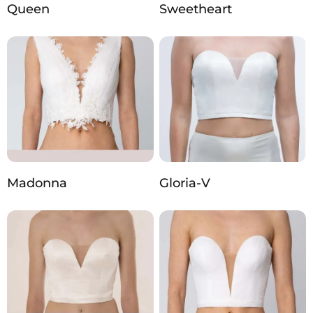
Queen
Sweetheart
Madonna
Gloria-V