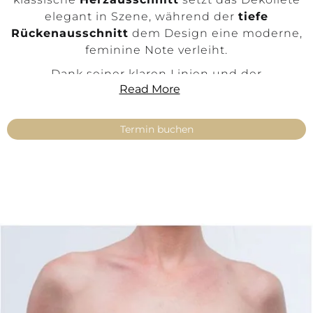
elegant in Szene, während der
tiefe
Rückenausschnitt
dem Design eine moderne,
feminine Note verleiht.
Dank seiner klaren Linien und der
Read More
hochwertigen Verarbeitung eignet sich
Sweetheart-V perfekt als Basis für vielseitige
Mix-&-Match Brautlooks
. Das Top lässt sich
Termin buchen
mühelos mit voluminösen Röcken, schlichten
A-Linien oder modernen Mermaid-Styles
kombinieren und passt sowohl zu
minimalistischen als auch zu eleganten
Hochzeitskonzepten.
Erhältlich in verschiedenen hochwertigen
Stoffqualitäten, bietet Sweetheart-V eine ideale
Balance aus Komfort, Stabilität und stilvoller
Zurückhaltung.
Details: