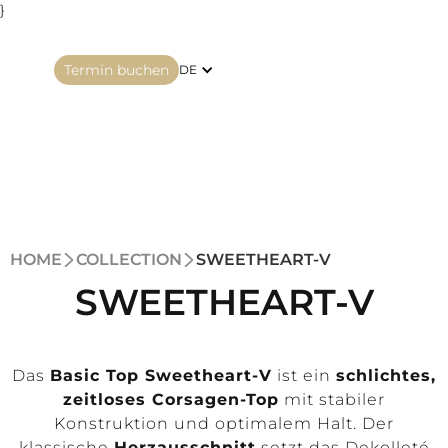
}
Termin buchen
DE
HOME
COLLECTION
SWEETHEART-V
SWEETHEART-V
Das
Basic Top Sweetheart-V
ist ein
schlichtes,
zeitloses Corsagen-Top
mit stabiler
Konstruktion und optimalem Halt. Der
klassische
Herzausschnitt
setzt das Dekolleté