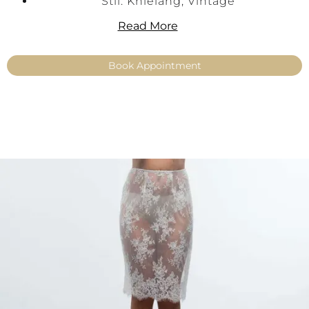
Stil: Knielang, Vintage
Länge: Kurz (60 cm)
Read More
Farbe: Ivory
Größen: 34, 36, 38, 40, 42, 44, 46, 50, 52, 54
Book Appointment
Spitze: Spring
Verfügbarkeit: Kein Versand – nur mit
Anprobe in unseren Filialen erhältlich
Key Features
Kurzer Spitzen-Überrock
Gerader Schnitt
Zarte „Spring“-Spitze
60 cm Länge für einen modernen Vintage-
Look
Perfekt für Standesamt und Mix & Match
Brautstylings