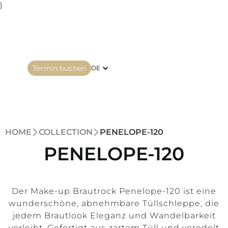
}
Termin buchen
DE
HOME
COLLECTION
PENELOPE-120
PENELOPE-120
Der Make-up Brautrock Penelope-120 ist eine
wunderschöne, abnehmbare Tüllschleppe, die
jedem Brautlook Eleganz und Wandelbarkeit
verleiht. Gefertigt aus zartem Tüll und veredelt