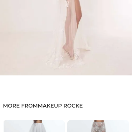
Verfügbarkeit:
Ausschließlich mit Anprobe in
unseren Boutiquen erhältlich
Key Features
Abnehmbare Brautschleppe aus zartem
Tüll
Veredelt mit matter Provence-Spitze
Bodenlanges Design für einen eleganten
Auftritt
Ideal zur Verwandlung figurbetonter
Brautkleider
Perfekt für Zeremonie und Feier
Abnehmbarer Tüll-Brautrock Penelope-120 mit
Provence-Spitze | Brautrock | Düsseldorf
MORE FROM
MAKEUP RÖCKE