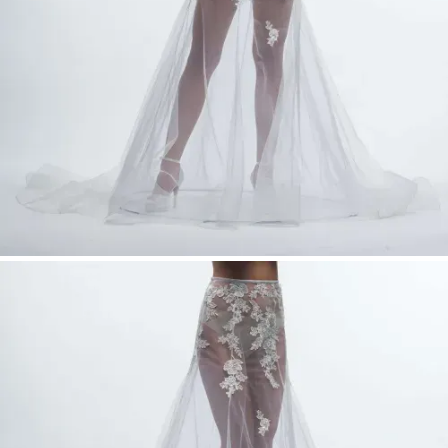
Elegante, lange Schleppe
Figurbetonte Fit & Flare Silhouette
Nina-D-180 Mermaid Überrock – Tüll Brautrock
mit Spitze und Schleppe