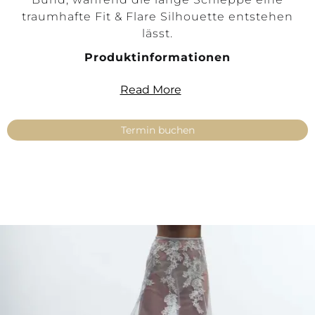
traumhafte Fit & Flare Silhouette entstehen
lässt.
Produktinformationen
Produktart: Make Up Rock (Überrock)
Read More
Stil: Fit & Flare, Mermaid
Länge: Maxi mit Schleppe
Termin buchen
Farbe: Ivory
Größen: 34, 36, 38, 40, 42, 44, 46, 48, 50, 52,
54
Stoffe: Tüll, Krinoline-Versteifungsband
Spitze: Love, mit Pailletten bestickt
Verfügbarkeit: Verfügbar
Key Features
Mermaid-Überrock für Brautkleider
Feiner Tüll mit floraler Spitzenapplikation
am Bund
Dezente Paillettenstickerei