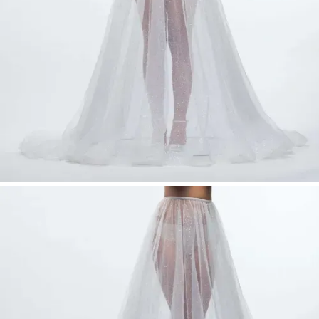
Feiner Tüll mit edler Paillettenstickerei
Versteifungsband für optimale
Formgebung
Lange Schleppe für einen eleganten
Auftritt
Jolanda-B-180 Make Up Rock – A-Linien
Brautrock aus Tüll mit Schleppe