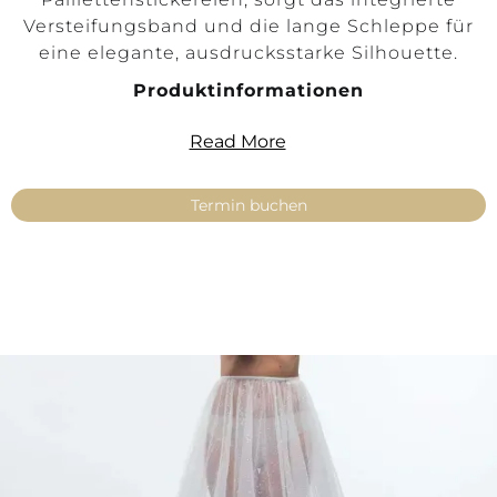
Versteifungsband und die lange Schleppe für
eine elegante, ausdrucksstarke Silhouette.
Produktinformationen
Produktart: Make Up Rock
Read More
Stil: A-Linie
Farbe: Ivory
Termin buchen
Größen: 34, 36, 38, 40, 42, 44, 46, 48, 50, 52,
54
Stoffe: Tüll, mit Pailletten bestickt,
Krinoline-Versteifungsband
Länge: Maxi mit Schleppe
Verfügbarkeit: Derzeit nicht verfügbar. Kein
Versand – nur mit Anprobe in unseren
Filialen erhältlich
Key Features
Glamouröser Braut-Make Up Rock in A-
Linie