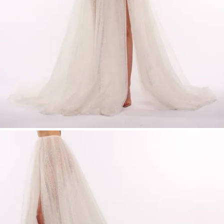
unserer modularen Brautkleider (miXme
System)
Perfekt für kirchliche Hochzeiten, freie
Trauungen oder den Abend-Look
Ideal für Bräute, die ein zweiteiliges
Hochzeitskleid suchen
Größen 34–54
– für jede Figur.
Designed in Germany. Exklusiv im
LeMoos Store Düsseldorf.
Bei LeMoos findest du nicht nur
Hochzeitskleider in Düsseldorf, sondern ein
ganz neues Konzept von Brautmode:
modular, beweglich und 100 % DU.