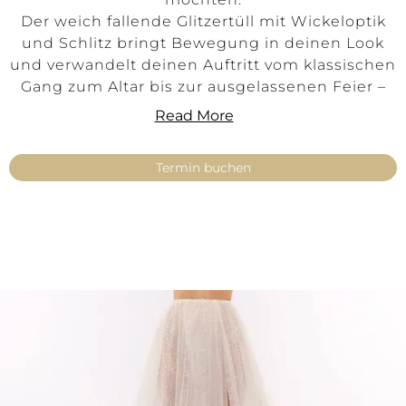
Der weich fallende Glitzertüll mit Wickeloptik
und Schlitz bringt Bewegung in deinen Look
und verwandelt deinen Auftritt vom klassischen
Gang zum Altar bis zur ausgelassenen Feier –
ganz ohne Outfitwechsel.
Read More
Ob als funkelndes Overlay über einem
schlichten Basic Skirt, als Eyecatcher zum
Termin buchen
Abend oder als wandelbares Zweiteiler-
Element:
Johanna ist ein Statement für moderne
Brautmode in Düsseldorf und NRW – stilvoll,
transformierbar, mit deinem Stil im
Mittelpunkt.
Highlights:
Wandelbarer Glitzerrock mit seitlichem
Schlitz & fließender Schleppe
Als Overlay kombinierbar
mit jedem