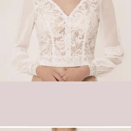
mit Anprobe in unseren Boutiquen erhältlich
Key Features
Romantisches Brauttop aus Adora-Vintage-
Spitze
Eleganter V-Ausschnitt
Luftige Chiffonärmel
Leichter, femininer Boho-Look
Perfekt für Boho- und Vintage-Brautmode
Boho Spitzen-Brauttop Alba mit Chiffonärmeln |
Vintage Brautmode | Düsseldorf