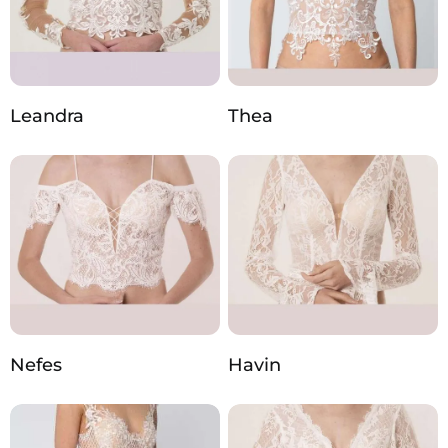
Leandra
Thea
Nefes
Havin