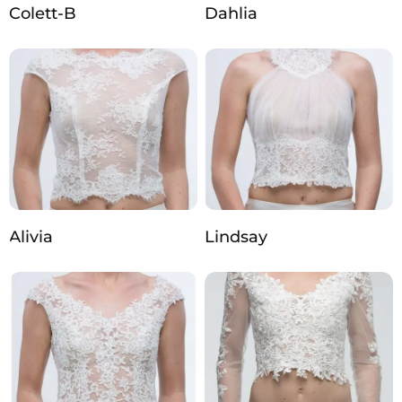
Colett-B
Dahlia
Alivia
Lindsay