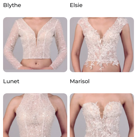
Blythe
Elsie
Lunet
Marisol