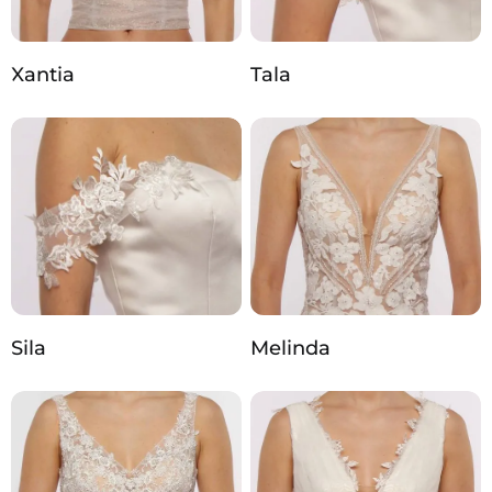
Xantia
Tala
Sila
Melinda