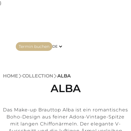
}
Termin buchen
DE
HOME
COLLECTION
ALBA
ALBA
Das Make-up Brauttop Alba ist ein romantisches
Boho-Design aus feiner Adora-Vintage-Spitze
mit langen Chiffonärmeln. Der elegante V-
Ausschnitt und die luftigen Ärmel verleihen