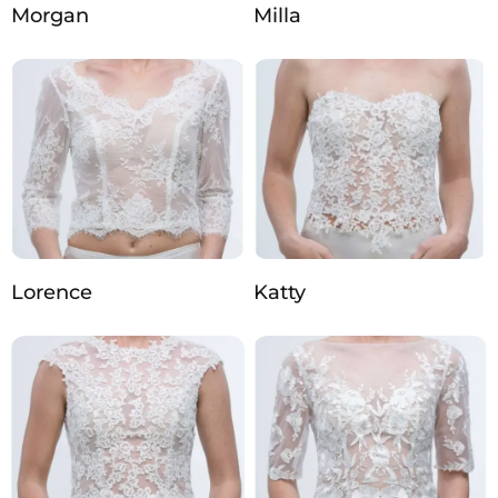
Morgan
Milla
Lorence
Katty