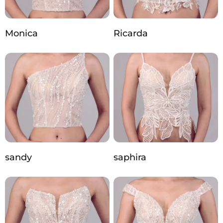
Monica
Ricarda
sandy
saphira