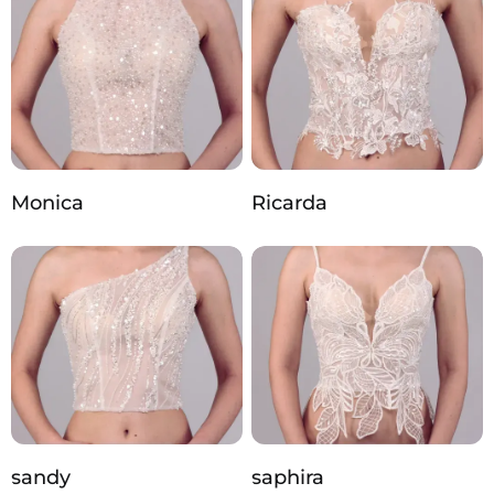
Monica
Ricarda
sandy
saphira