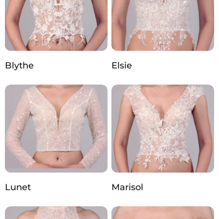
Blythe
Elsie
Lunet
Marisol