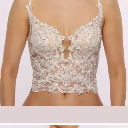
Key Features
Schickes Brauttop aus matter Spitze
Tiefer Herzausschnitt für eine elegante
Silhouette
Schmale Träger für einen feinen Look
Wahlweise normaler oder tiefer
Rückenausschnitt
Perfekt für moderne, cleane Brautmode
Mattes Spitzen-Brauttop Esther mit tiefem
Herzausschnitt | Brauttop | Düsseldorf