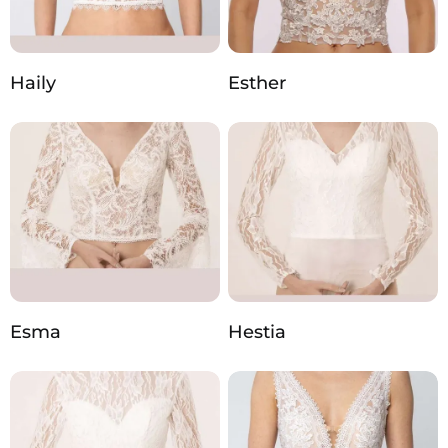
Haily
Esther
Esma
Hestia