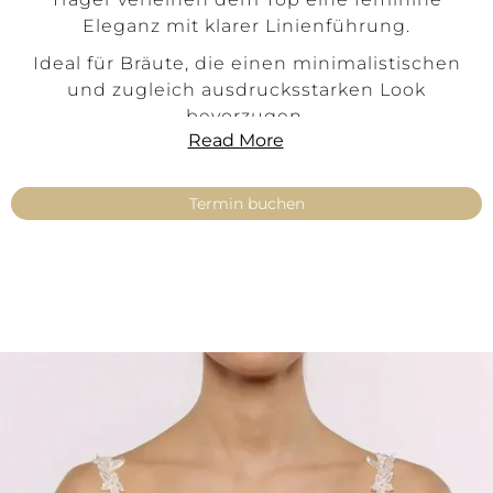
Eleganz mit klarer Linienführung.
Ideal für Bräute, die einen minimalistischen
und zugleich ausdrucksstarken Look
bevorzugen.
Read More
Produktinformationen
Termin buchen
Stil:
Modern · Elegant · Feminin
Farbe:
Ivory
Material:
Feine matte Spitze
Ausschnitt:
Tiefer Herzausschnitt mit Trägern
Rücken:
Normaler oder tiefer Rückenausschnitt
Träger:
Schmale Träger
Passform:
Feminin, edel
Größen:
34–54
Produkttyp:
Make Up – Top
Verfügbarkeit:
Kein Versand – ausschließlich
mit Anprobe in unseren Boutiquen erhältlich