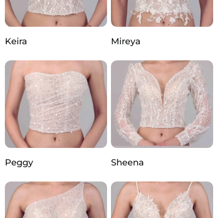
Keira
Mireya
Peggy
Sheena