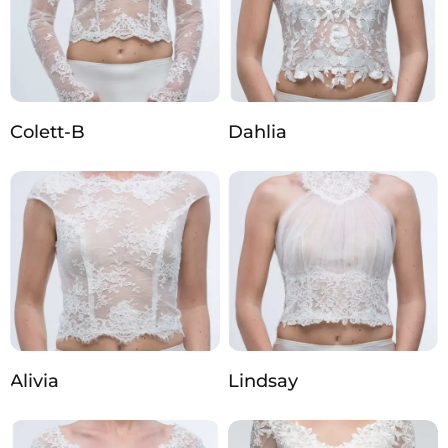
Colett-B
Dahlia
Alivia
Lindsay