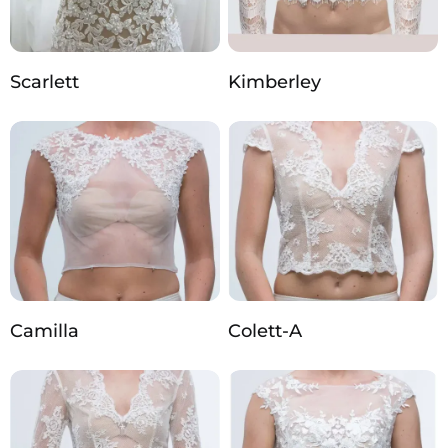
Scarlett
Kimberley
Camilla
Colett-A