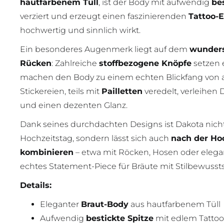
hautfarbenem Tüll
, ist der Body mit aufwendig
bes
verziert und erzeugt einen faszinierenden
Tattoo-E
hochwertig und sinnlich wirkt.
Ein besonderes Augenmerk liegt auf dem
wunders
Rücken
: Zahlreiche
stoffbezogene Knöpfe
setzen 
machen den Body zu einem echten Blickfang von al
Stickereien, teils mit
Pailletten
veredelt, verleihen 
und einen dezenten Glanz.
Dank seines durchdachten Designs ist Dakota nicht
Hochzeitstag, sondern lässt sich auch
nach der Hoc
kombinieren
– etwa mit Röcken, Hosen oder elega
echtes Statement-Piece für Bräute mit Stilbewussts
Details:
Eleganter
Braut-Body
aus hautfarbenem Tüll
Aufwendig
bestickte Spitze
mit edlem Tattoo