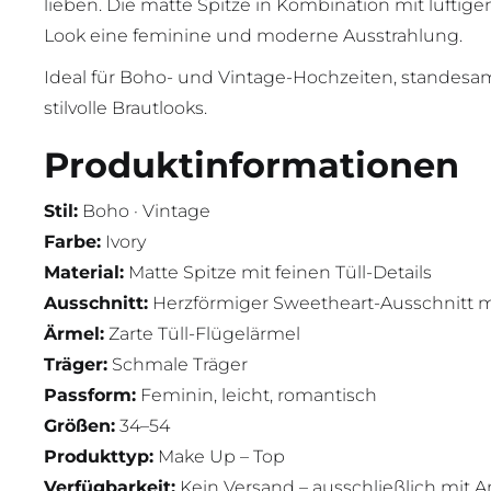
lieben. Die matte Spitze in Kombination mit luftigen
Look eine feminine und moderne Ausstrahlung.
Ideal für Boho- und Vintage-Hochzeiten, standes
stilvolle Brautlooks.
Produktinformationen
Stil:
Boho · Vintage
Farbe:
Ivory
Material:
Matte Spitze mit feinen Tüll-Details
Ausschnitt:
Herzförmiger Sweetheart-Ausschnitt m
Ärmel:
Zarte Tüll-Flügelärmel
Träger:
Schmale Träger
Passform:
Feminin, leicht, romantisch
Größen:
34–54
Produkttyp:
Make Up – Top
Verfügbarkeit:
Kein Versand – ausschließlich mit 