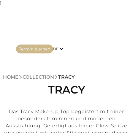
}
Termin buchen
DE
HOME
COLLECTION
TRACY
TRACY
Das Tracy Make-Up Top begeistert mit einer
besonders femininen und modernen
Ausstrahlung. Gefertigt aus feiner Glow-Spitze
und veredelt mit zarter Stickerei, vereint dieses