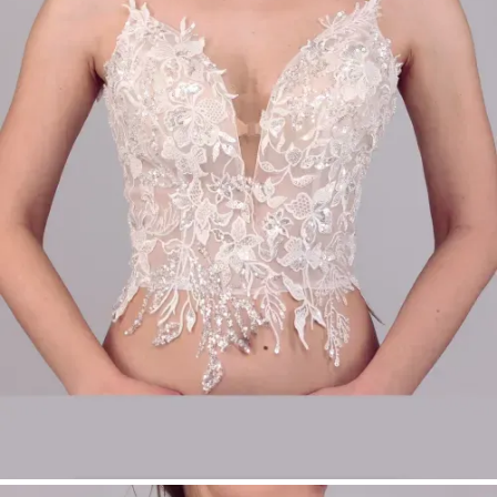
Sinnlicher tiefer Herzausschnitt
Schmale, bestickte Träger für einen
femininen Look
Farbe: Ivory
Größen: 34–54
Perfekt für modulare Bridalwear
Produktart:
Make Up – Top
Bridal Fashion Düsseldorf | Spitzen Braut Top |
Braut Top mit Herzausschnitt | Modular
Bridalwear