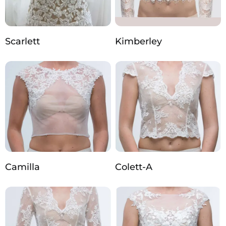
Scarlett
Kimberley
Camilla
Colett-A