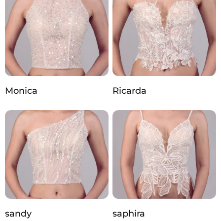
Monica
Ricarda
sandy
saphira