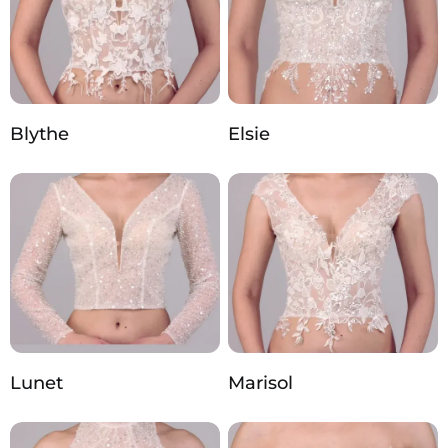
Blythe
Elsie
Lunet
Marisol