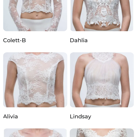
Colett-B
Dahlia
Alivia
Lindsay