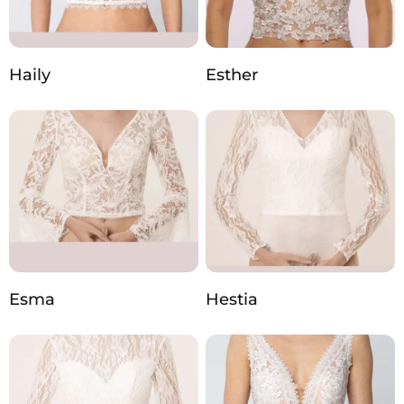
Haily
Esther
Esma
Hestia