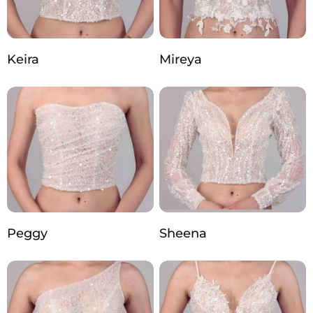
Keira
Mireya
Peggy
Sheena