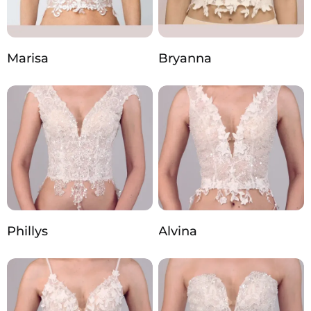
Marisa
Bryanna
Phillys
Alvina