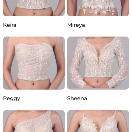
Keira
Mireya
Peggy
Sheena