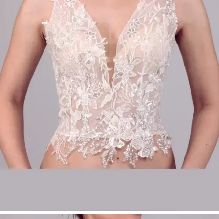
Motiven
Breite Träger für Komfort und Stabilität
Femininer tiefer V-Ausschnitt
Farbe: Ivory
Größen: 34–54
Perfekt für modulare Bridalwear
Produktart:
Make Up – Top
Bridal Fashion Düsseldorf | Spitzen Braut Top |
Braut Top mit breiten Trägern | Modular
Bridalwear