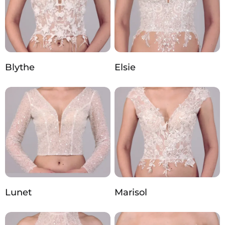
Blythe
Elsie
Lunet
Marisol