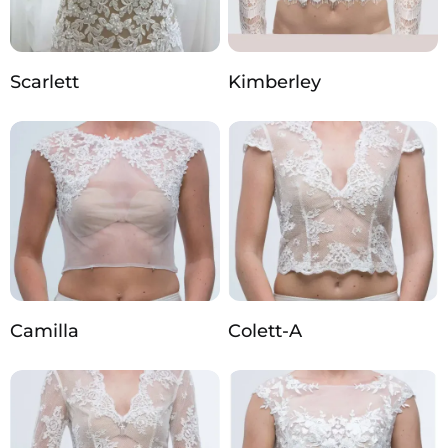
Scarlett
Kimberley
Camilla
Colett-A