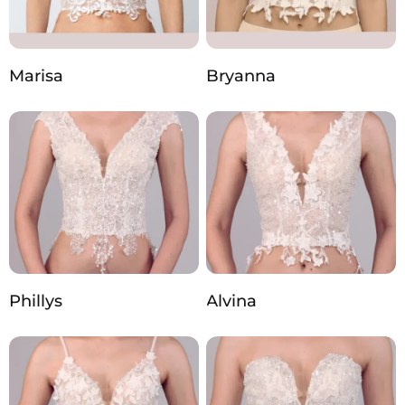
Marisa
Bryanna
Phillys
Alvina