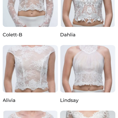
Colett-B
Dahlia
Alivia
Lindsay