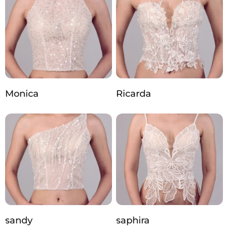
Monica
Ricarda
sandy
saphira