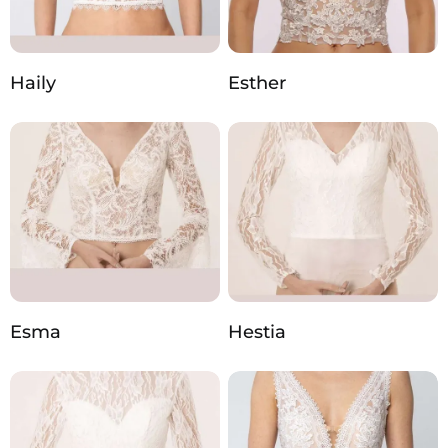
Haily
Esther
Esma
Hestia