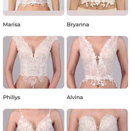
Marisa
Bryanna
Phillys
Alvina