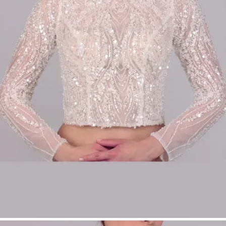
feinem Tüll
Edle Glossy-Spitze mit Perlen-, Glitzer- und
Paillettenstickerei
Lange Ärmel aus transparentem Tüll
Eleganter, figurbetonter Schnitt
Farbe: Ivory
Größen: 34–54
Perfekt für modulare Bridalwear
Produktart:
Make Up – Top
Bridal Fashion Düsseldorf | Hochgeschlossenes
Braut Top | Perlen & Pailletten Brautoberteil |
Modular Bridalwear