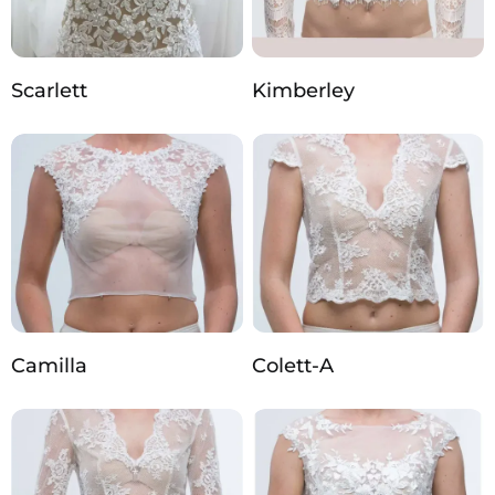
Scarlett
Kimberley
Camilla
Colett-A