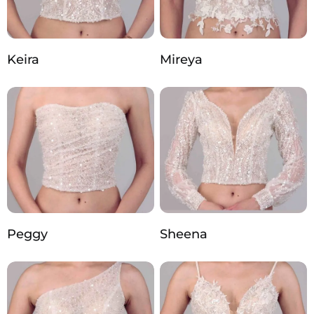
Keira
Mireya
Peggy
Sheena