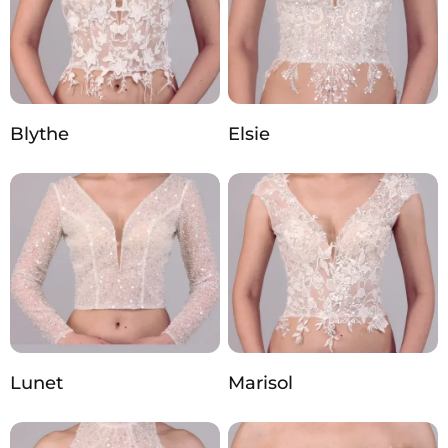
Blythe
Elsie
Lunet
Marisol