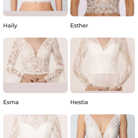
Haily
Esther
Esma
Hestia