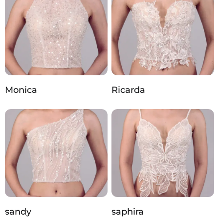
Monica
Ricarda
sandy
saphira