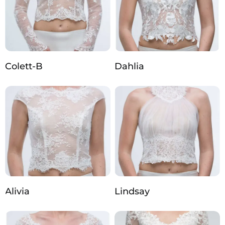
Colett-B
Dahlia
Alivia
Lindsay