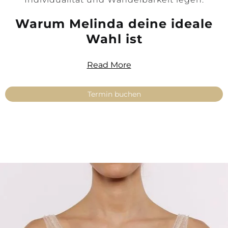
Warum Melinda deine ideale
Wahl ist
Feine Spitze & zarte Stickerei
— das
Read More
hochwertige Material verleiht deinem Look
Eleganz und Luxus, ideal für moderne
Bräute in Düsseldorf oder Umgebung.
Termin buchen
Heart cut & width carrier
— die
Schnittführung betont deine Silhouette
und schafft einen femininen, gleichzeitig
klassischen Look.
Modular und wandelbar (MixMe‑System)
— trage Melinda solo oder kombiniere es
mit einem Basic Skirt, Make-Up Skirt oder
weiteren MixMe‑Teilen. So erhältst du ein
individuelles Hochzeitsoutfit, das deinem
Stil entspricht.