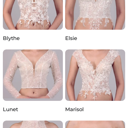
Blythe
Elsie
Lunet
Marisol