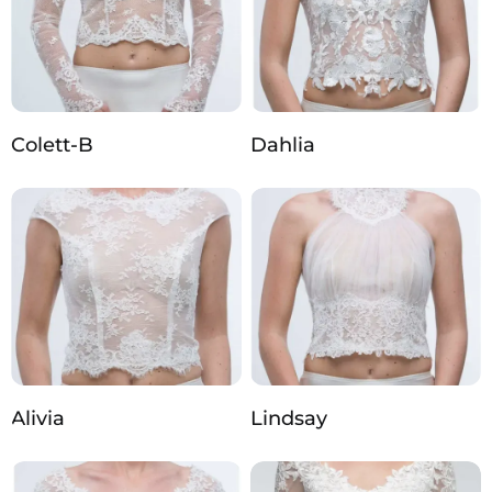
Colett-B
Dahlia
Alivia
Lindsay