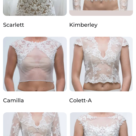
Scarlett
Kimberley
Camilla
Colett-A