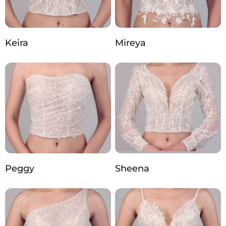
Keira
Mireya
Peggy
Sheena