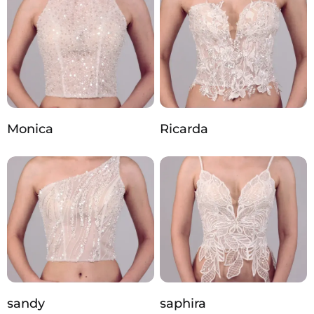
Monica
Ricarda
sandy
saphira