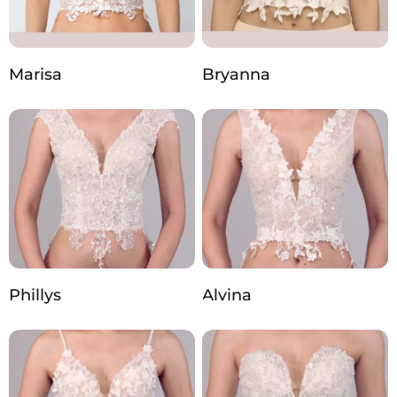
Marisa
Bryanna
Phillys
Alvina