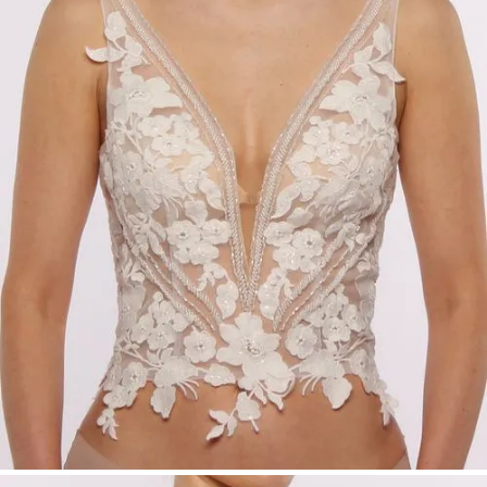
Größen 34—54
— for bräute each figure,
that your look perfect fit and to you.
Ideal für moderne Hochzeiten und
individuelle Brautlooks
— ob Standesamt,
Kirche oder freie Trauung: Melinda passt
sich deinem Stil und deiner Persönlichkeit
an.
Mit Melinda wählst du nicht einfach ein Top —
du wählst Ausdruck, Wandelbarkeit und
Nachhaltigkeit. Bei LeMoos findest du nicht nur
„Hochzeitskleider Düsseldorf“, sondern dein
ganz eigenes Bridal‑Konzept.
Brautmode Düsseldorf · Brautkleider Düsseldorf
· Hochzeitskleider NRW