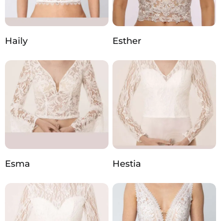
Haily
Esther
Esma
Hestia