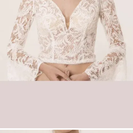
Produkttyp:
Make Up – Top
Verfügbarkeit:
Kein Versand – ausschließlich
mit Anprobe in unseren Boutiquen erhältlich
Key Features
Romantisches Brauttop aus Adora-Vintage-
Spitze
Tiefer Herzausschnitt
Lange Trompetenärmel für einen Boho-
Look
Verführerischer Rückenausschnitt mit
Schnürung
Perfekt für Boho- und Vintage-Brautmode
Boho Spitzen-Brauttop Esma mit
Trompetenärmeln & Schnürung | Brauttop |
Düsseldorf