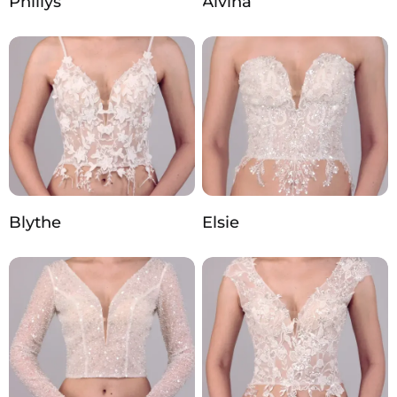
Phillys
Alvina
Blythe
Elsie