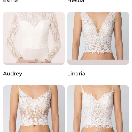
Esma
Hestia
Audrey
Linaria