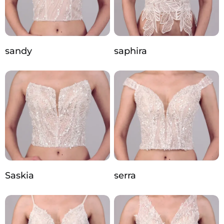
sandy
saphira
Saskia
serra