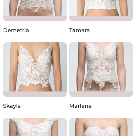
Demetria
Tamara
Skayla
Marlene