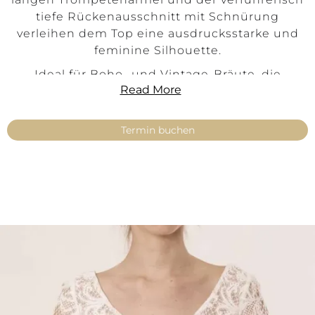
tiefe Rückenausschnitt mit Schnürung
verleihen dem Top eine ausdrucksstarke und
feminine Silhouette.
Ideal für Boho- und Vintage-Bräute, die
Read More
besondere Details und zeitlose Romantik
lieben.
Termin buchen
Produktinformationen
Stil:
Boho · Vintage · Romantisch
Farbe:
Ivory
Material:
Adora-Vintage-Spitze
Ausschnitt:
Tiefer Herzausschnitt
Rücken:
Tiefer Rückenausschnitt mit
Schnürung
Ärmel:
Lange Trompetenärmel
Passform:
Feminin, ausdrucksstark
Größen:
34–54