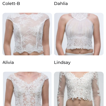
Colett-B
Dahlia
Alivia
Lindsay