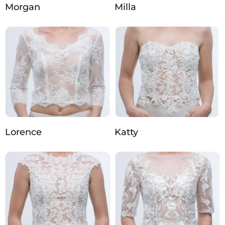
Morgan
Milla
Lorence
Katty