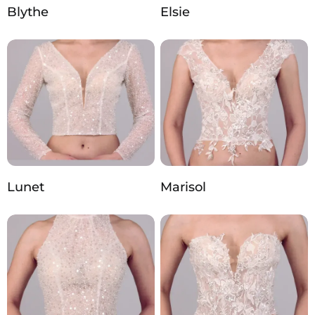
Blythe
Elsie
Lunet
Marisol