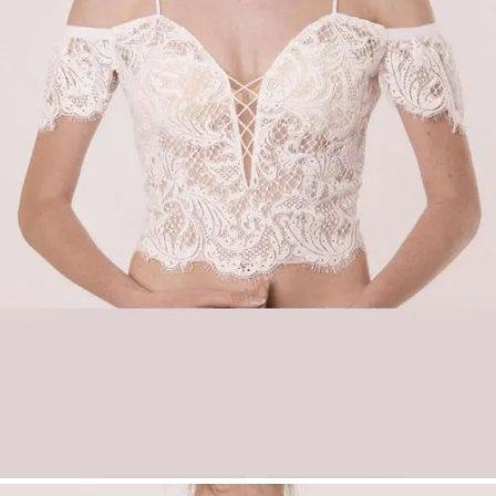
Prinzessinnen-Stil
Carmen-Ausschnitt (Off-Shoulder)
mit
tiefem Herzausschnitt
Feiner Tüll mit hochwertiger
Adora-Spitze
(matt)
Schmale Träger für zusätzlichen Halt
Rückenausschnitt: normal
Farbe:
Ivory
Größen:
34–54
Produktart:
Make Up – Top
Hinweis:
Kein Versand – erhältlich
ausschließlich mit
Anprobe in unseren Filialen
.
Brautmode Düsseldorf | Carmen Braut Top |
Spitzen Braut Top Off-Shoulder |
Prinzessinnen Brautlook