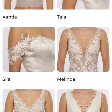
Xantia
Tala
Sila
Melinda