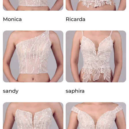
Monica
Ricarda
sandy
saphira