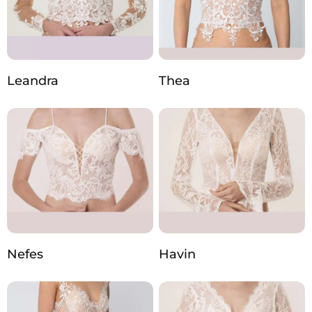
Leandra
Thea
Nefes
Havin