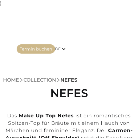
}
Termin buchen
DE
HOME
COLLECTION
NEFES
NEFES
Das
Make Up Top Nefes
ist ein romantisches
Spitzen-Top für Bräute mit einem Hauch von
Märchen und femininer Eleganz. Der
Carmen-
Ausschnitt (Off-Shoulder)
setzt die Schultern