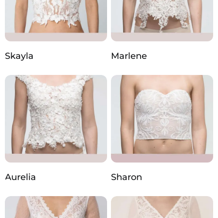
Skayla
Marlene
Aurelia
Sharon