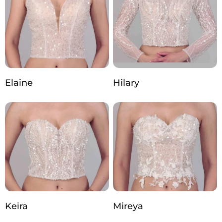
Elaine
Hilary
Keira
Mireya