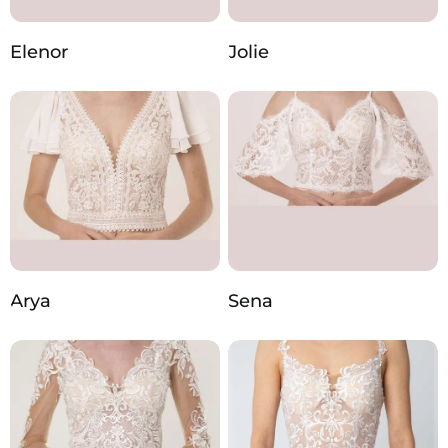
Elenor
Jolie
Arya
Sena