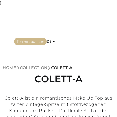
}
Termin buchen
DE
HOME
COLLECTION
COLETT-A
COLETT-A
Colett-A ist ein romantisches Make Up Top aus
zarter Vintage-Spitze mit stoffbezogenen
Knöpfen am Rücken. Die florale Spitze, der
elegante V-Ausschnitt und die kurzen Ärmel