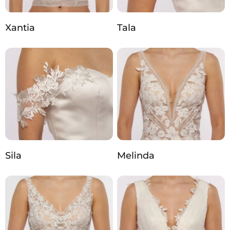
Xantia
Tala
Sila
Melinda