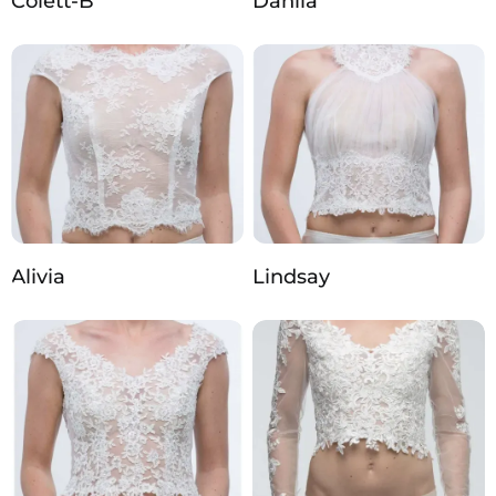
Colett-B
Dahlia
Alivia
Lindsay