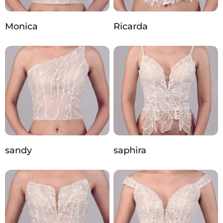
Monica
Ricarda
sandy
saphira