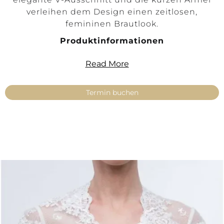
verleihen dem Design einen zeitlosen,
femininen Brautlook.
Produktinformationen
Produktart: Make Up Top
Read More
Farbe: Ivory
Größen: 34, 36, 38, 40, 42, 44, 46, 48, 50, 52,
Termin buchen
54
Stoffe: Tüll, Vintage
Spitze: Flower, Vintage
Ärmel: Kurzarm
Ausschnitt: V-Ausschnitt
Rücken-Detail: Stoffknöpfe
Verfügbarkeit: Kein Versand – nur mit
Anprobe in unseren Filialen erhältlich
Key Features
Romantisches Make Up Top im Vintage-Stil
Florale Vintage-Spitze