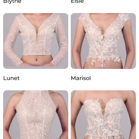
Blythe
Elsie
Lunet
Marisol