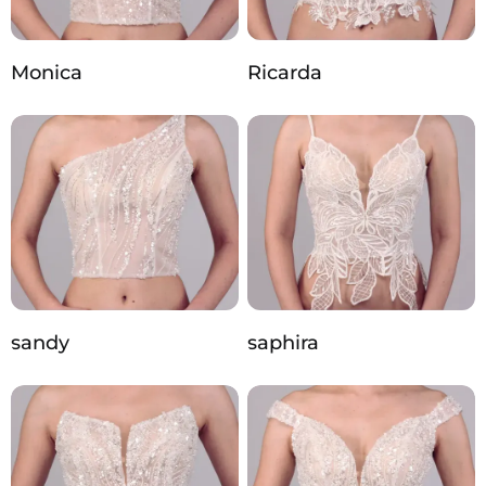
Monica
Ricarda
sandy
saphira