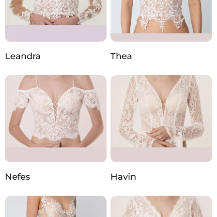
Leandra
Thea
Nefes
Havin