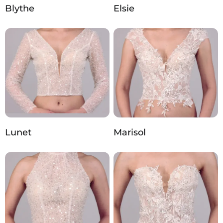
Blythe
Elsie
Lunet
Marisol