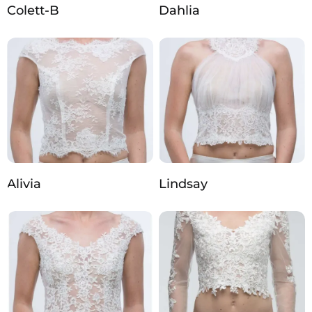
Colett-B
Dahlia
Alivia
Lindsay