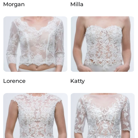
Morgan
Milla
Lorence
Katty