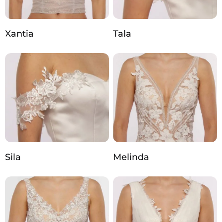
Xantia
Tala
Sila
Melinda