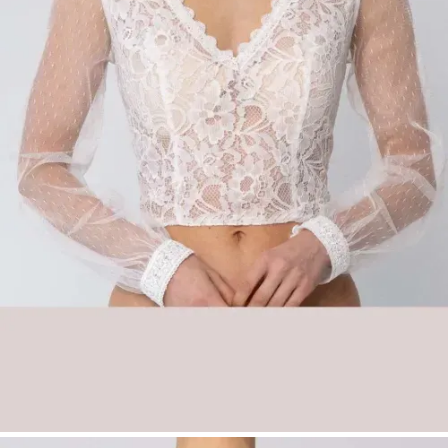
Key Features
Romantisches Brauttop aus Vintage-Spitze
Hochgeschlossener Ausschnitt für eine
elegante Linie
Lange Ärmel für einen zeitlosen Look
Feminines Boho-Design
Perfekt für Boho- und Vintage-Brautmode
Vintage-Spitzen-Brauttop Ellen mit langen
Ärmeln | Boho Brautmode | Düsseldorf