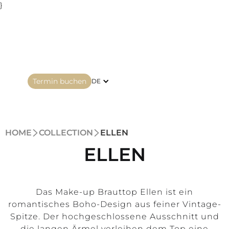
}
Termin buchen
DE
HOME
COLLECTION
ELLEN
ELLEN
Das Make-up Brauttop Ellen ist ein
romantisches Boho-Design aus feiner Vintage-
Spitze. Der hochgeschlossene Ausschnitt und
die langen Ärmel verleihen dem Top eine