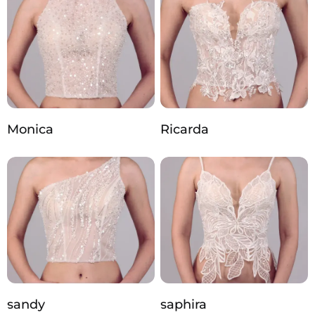
Monica
Ricarda
sandy
saphira