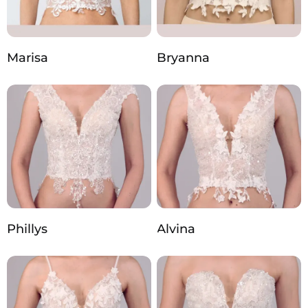
Marisa
Bryanna
Phillys
Alvina