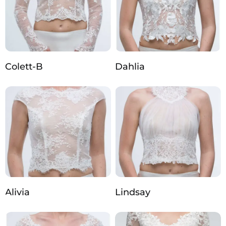
Colett-B
Dahlia
Alivia
Lindsay