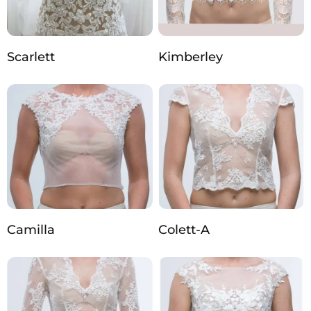
Scarlett
Kimberley
Camilla
Colett-A