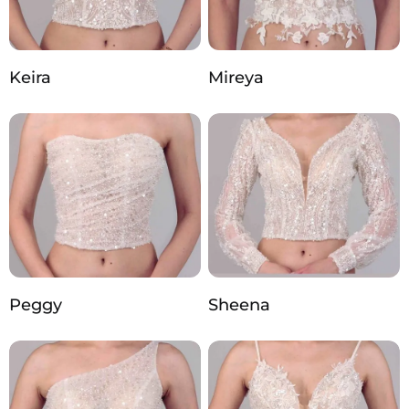
Keira
Mireya
Peggy
Sheena