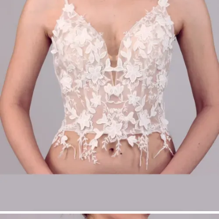
Provance-Spitze
Zarte Stickerei mit floralen Details
Sinnlicher tiefer Herzausschnitt
Schmale, bestickte Träger
Farbe: Ivory
Größen: 34–54
Perfekt für modulare Bridalwear
Produktart:
Make Up – Top
Brautmode Düsseldorf | Spitzen Braut Top |
Braut Top mit Herzausschnitt | Modulare
Brautmode