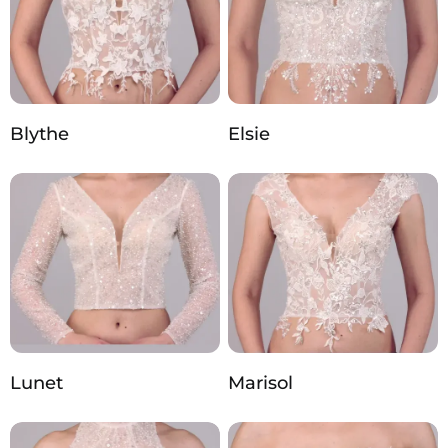
Blythe
Elsie
Lunet
Marisol