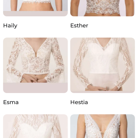
Haily
Esther
Esma
Hestia